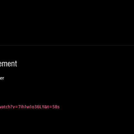
nement
er
watch?v=7ih1w1o36LY&t=58s