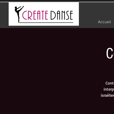
Accueil
C
Cont
inter
israéli