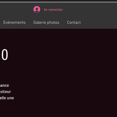
Se connecter
Evénements
Galerie photos
Contact
.0
mance
siteur
elle une