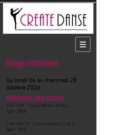
Stage d'Octobre
Du lundi 26 au mercredi 28
octobre
2026
HORAIRES DES COURS
10h-12h : Cours Moyen-Prépa
Tarif : 80€
14h-16h30 : Cours Avancé 1 et 2
Tarif : 90€