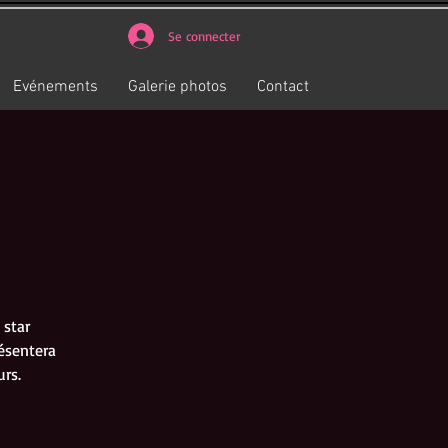
Se connecter
Evénements
Galerie photos
Contact
 star
ésentera
rs.