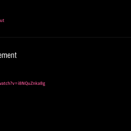
out
nement
watch?v=i8NQuZnka8g