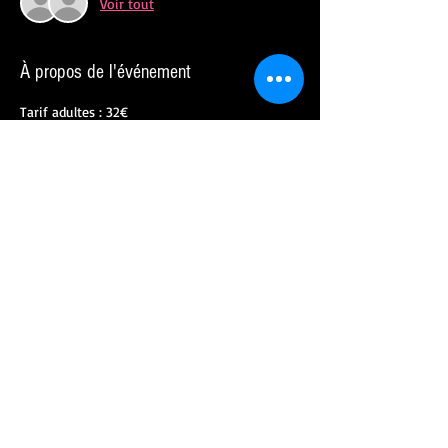
Voir tout
À propos de l'événement
Tarif adultes : 32€
Tarif - 26 ans : 28€
Tarif enfants : 12€
Partager cet événement
CREATE Danse
50 impasse Kipling - Pôle mixte du
Capitou
83600 FREJUS